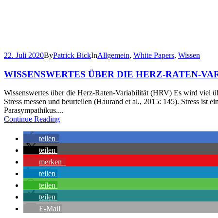
22. Juli 2020
By
Patrick Bick
In
Allgemein
,
White Papers
,
Wissen
WISSENSWERTES ÜBER DIE HERZ-RATEN-VAR
Wissenswertes über die Herz-Raten-Variabilität (HRV) Es wird viel ü
Stress messen und beurteilen (Haurand et al., 2015: 145). Stress is
Parasympathikus....
Continue Reading
teilen
teilen
merken
teilen
teilen
teilen
E-Mail